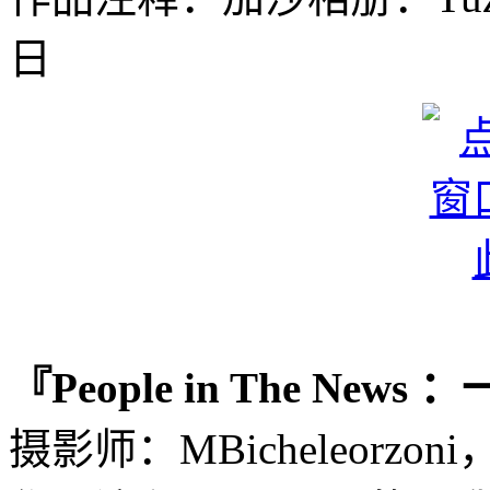
日
『People in The News
摄影师：MBicheleorzon