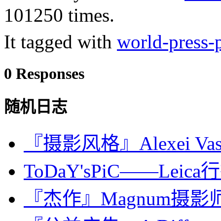
101250 times.
It tagged with
world-press-
0 Responses
随机日志
『摄影风格』Alexei Vass
ToDaY'sPiC——Leica行
『杰作』Magnum摄影师眼