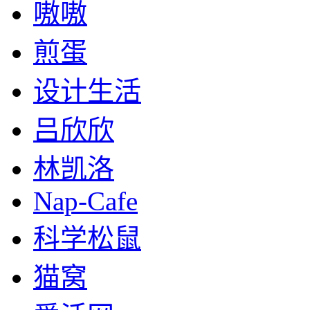
嗷嗷
煎蛋
设计生活
吕欣欣
林凯洛
Nap-Cafe
科学松鼠
猫窝