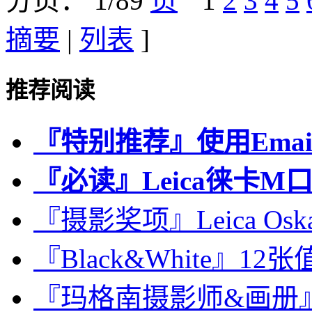
分页： 1/89
1
2
3
4
5
摘要
|
列表
]
推荐阅读
『特别推荐』使用Emai
『必读』Leica徕卡M
『摄影奖项』Leica Oskar 
『Black&White』
『玛格南摄影师&画册』