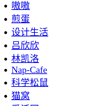
嗷嗷
煎蛋
设计生活
吕欣欣
林凯洛
Nap-Cafe
科学松鼠
猫窝