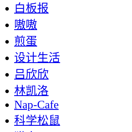
白板报
嗷嗷
煎蛋
设计生活
吕欣欣
林凯洛
Nap-Cafe
科学松鼠