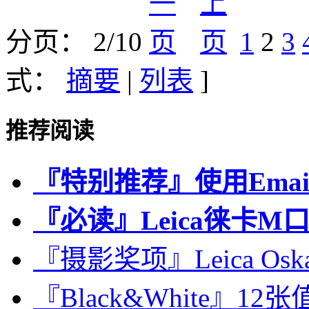
分页： 2/10
1
2
3
式：
摘要
|
列表
]
推荐阅读
『特别推荐』使用Emai
『必读』Leica徕卡M
『摄影奖项』Leica Oskar 
『Black&White』