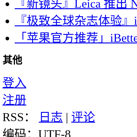
『新镜头』Leica 推出 Noct
『极致全球杂志体验』iDa
「苹果官方推荐」iBette
其他
登入
注册
RSS：
日志
|
评论
编码：UTF-8