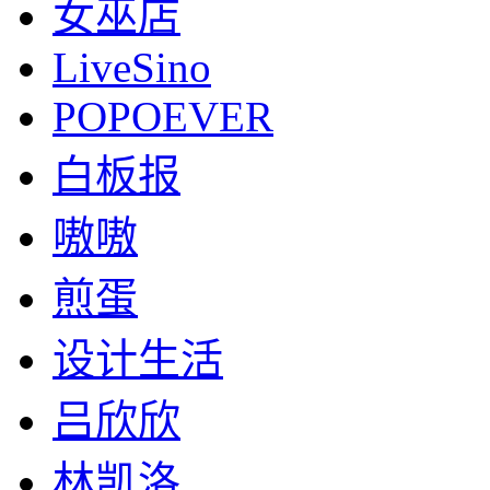
女巫店
LiveSino
POPOEVER
白板报
嗷嗷
煎蛋
设计生活
吕欣欣
林凯洛