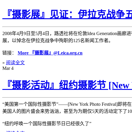
『摄影展』见证：伊拉克战争
2008年4月9日至5月4日，路透社将在伦敦Idea Generation画廊进行名为“B
展，以悼念在伊拉克战争中殉职的125名新闻工作者。
链接：
More 『摄影展』@Leica.org.cn
»
阅读全文
Mar
4
『摄影活动』纽约摄影节 [New York 
“美国第一个国际性摄影节”——[New York Photo Festival]即将
美国人的图片盛会来势汹汹，甚至为为期仅5天的活动定下了1
“纽约呼唤一个国际性摄影节日已经很久了”