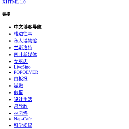
XHTML 1.0
链接
中文博客导航
槽边往事
私人博物馆
兰斯洛特
四叶新媒体
女巫店
LiveSino
POPOEVER
白板报
嗷嗷
煎蛋
设计生活
吕欣欣
林凯洛
Nap-Cafe
科学松鼠