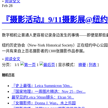
»
阅读全文
Feb
28
『摄影活动』9/11摄影展@纽
数字相机让普通人更容易记录身边发生的事情——即便是那些最让人
纽约历史协会（New-York Historical Society）正在纽约
一共有来自上百名摄影者的1300张摄影作品参展。
»
阅读全文
分页： 1/1
1
[ 显示模式：
摘要
|
列表
]
随机日志
『史上最强』Leica Summicron 50m...
『国家地理』一周图片精选：Nov 25 - Dec...
最罕见的Leica 50mm镜头：Elcan 50...
『女摄影师』Donna J. Wan，水上乐园