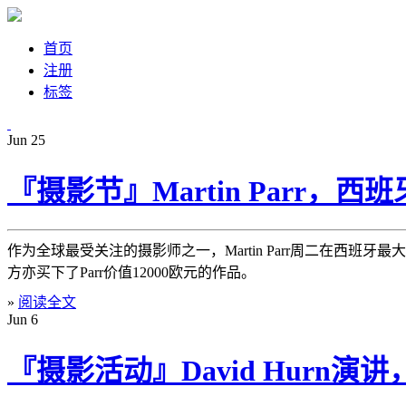
首页
注册
标签
Jun
25
『摄影节』Martin Parr，西班牙
作为全球最受关注的摄影师之一，Martin Parr周二在西班牙
方亦买下了Parr价值12000欧元的作品。
»
阅读全文
Jun
6
『摄影活动』David Hurn演讲，G