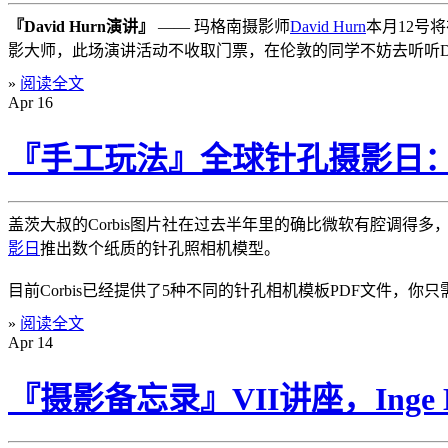
『David Hurn演讲』
—— 玛格南摄影师
David Hurn
本月12号
影大师，此场演讲活动不收取门票，在伦敦的同学不妨去听听David
»
阅读全文
Apr
16
『手工玩法』全球针孔摄影日：C
盖茨大叔的Corbis图片社在过去半年里的确比微软有腔调
影日
推出数个纸质的针孔照相机模型。
目前Corbis已经提供了5种不同的针孔相机模板PDF文件
»
阅读全文
Apr
14
『摄影备忘录』VII讲座，Inge M