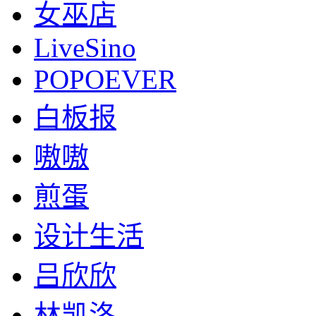
女巫店
LiveSino
POPOEVER
白板报
嗷嗷
煎蛋
设计生活
吕欣欣
林凯洛