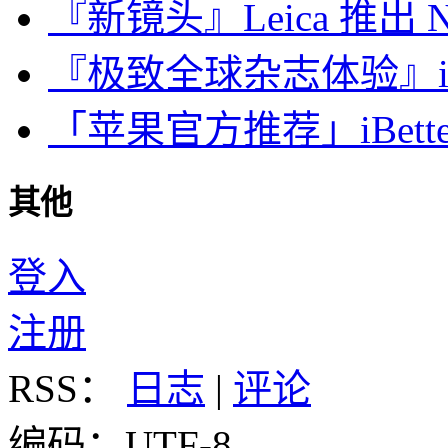
『新镜头』Leica 推出 Noct
『极致全球杂志体验』iDa
「苹果官方推荐」iBette
其他
登入
注册
RSS：
日志
|
评论
编码：UTF-8