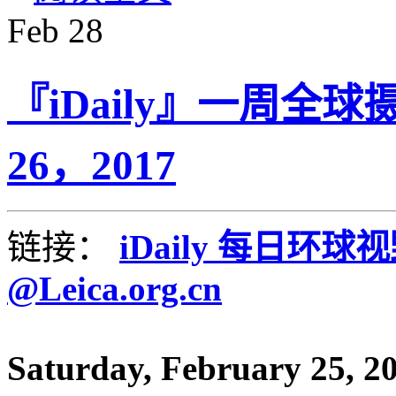
Feb
28
『iDaily』一周全球
26，2017
链接：
iDaily 每日环球
@Leica.org.cn
Saturday, February 25, 2