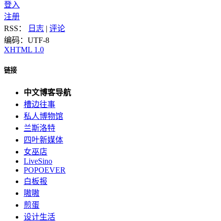
登入
注册
RSS：
日志
|
评论
编码：UTF-8
XHTML 1.0
链接
中文博客导航
槽边往事
私人博物馆
兰斯洛特
四叶新媒体
女巫店
LiveSino
POPOEVER
白板报
嗷嗷
煎蛋
设计生活