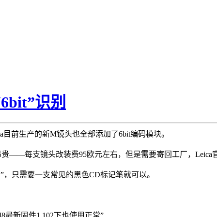
6bit”识别
ica目前生产的新M镜头也全部添加了6bit编码模块。
不昂贵——每支镜头改装费95欧元左右，但是需要寄回工厂，Leica
码”，只需要一支常见的黑色CD标记笔就可以。
最新固件1.102下也使用正常”