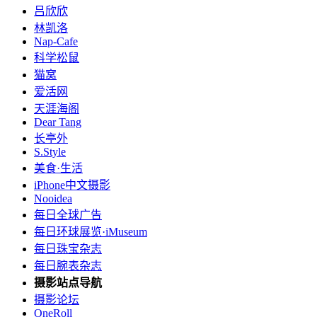
吕欣欣
林凯洛
Nap-Cafe
科学松鼠
猫窝
爱活网
天涯海阁
Dear Tang
长亭外
S.Style
美食·生活
iPhone中文摄影
Nooidea
每日全球广告
每日环球展览·iMuseum
每日珠宝杂志
每日腕表杂志
摄影站点导航
摄影论坛
OneRoll