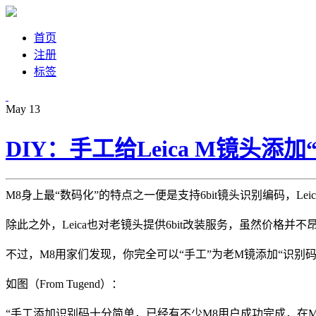
首页
注册
标签
May
13
DIY：手工给Leica M镜头添加“
M8身上最“数码化”的特点之一便是支持6bit镜头识别编码，Le
除此之外，Leica也对老镜头提供6bit改装服务，虽然价格并
不过，M8用家们发现，你完全可以“手工”为老M镜添加“识别
如图（From Tugend）：
“手工添加识别码十分简单，已经有不少M8用户成功完成，在M8