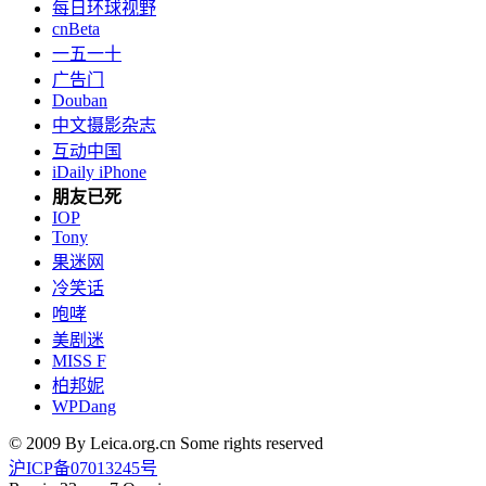
每日环球视野
cnBeta
一五一十
广告门
Douban
中文摄影杂志
互动中国
iDaily iPhone
朋友已死
IOP
Tony
果迷网
冷笑话
咆哮
美剧迷
MISS F
柏邦妮
WPDang
© 2009 By Leica.org.cn Some rights reserved
沪ICP备07013245号