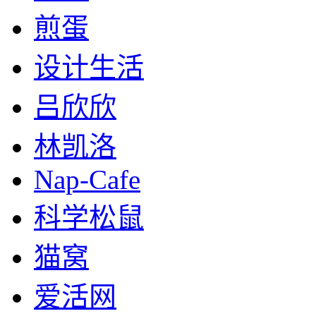
煎蛋
设计生活
吕欣欣
林凯洛
Nap-Cafe
科学松鼠
猫窝
爱活网