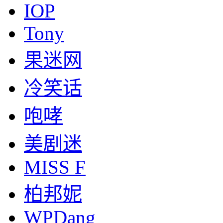
IOP
Tony
果迷网
冷笑话
咆哮
美剧迷
MISS F
柏邦妮
WPDang