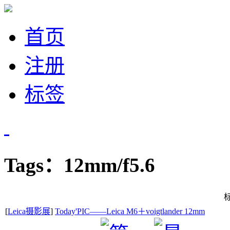
首页
注册
标签
Tags：12mm/f5.6
[
Leica摄影展
]
Today'PIC——Leica M6＋voigtlander 12mm