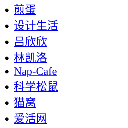
煎蛋
设计生活
吕欣欣
林凯洛
Nap-Cafe
科学松鼠
猫窝
爱活网