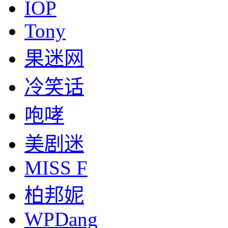
IOP
Tony
果迷网
冷笑话
咆哮
美剧迷
MISS F
柏邦妮
WPDang