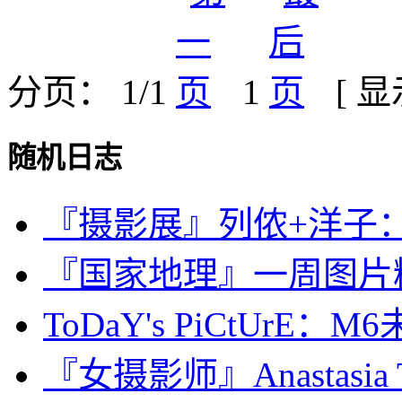
分页： 1/1
1
[ 
随机日志
『摄影展』列侬+洋子
『国家地理』一周图片精选：J
ToDaY's PiCtUrE：M6未
『女摄影师』Anastasia Tai