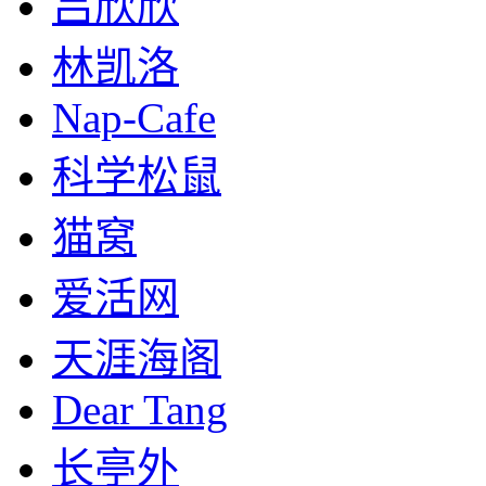
吕欣欣
林凯洛
Nap-Cafe
科学松鼠
猫窝
爱活网
天涯海阁
Dear Tang
长亭外