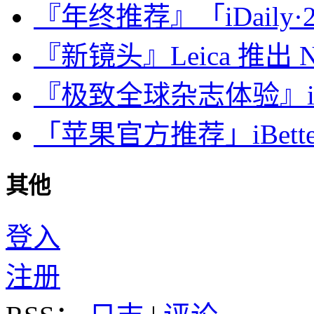
『年终推荐』「iDaily·2
『新镜头』Leica 推出 Noct
『极致全球杂志体验』iDa
「苹果官方推荐」iBette
其他
登入
注册