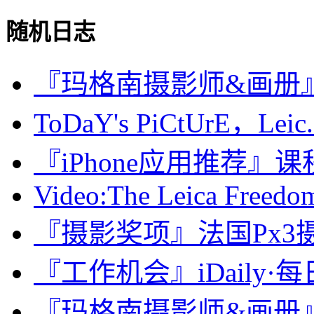
随机日志
『玛格南摄影师&画册』女摄
ToDaY's PiCtUrE，Leic.
『iPhone应用推荐』课程表·C
Video:The Leica Freedom
『摄影奖项』法国Px3摄影
『工作机会』iDaily·
『玛格南摄影师&画册』Don