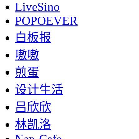
LiveSino
POPOEVER
白板报
嗷嗷
煎蛋
设计生活
吕欣欣
林凯洛
Nap-Cafe