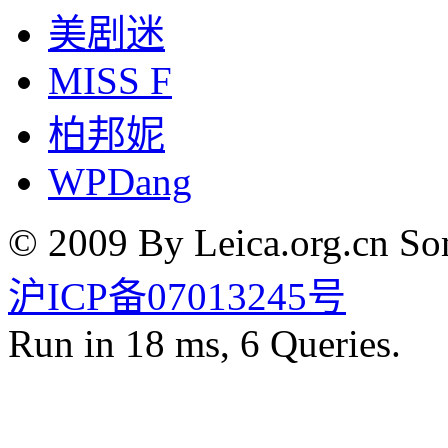
美剧迷
MISS F
柏邦妮
WPDang
© 2009 By Leica.org.cn Som
沪ICP备07013245号
Run in 18 ms, 6 Queries.