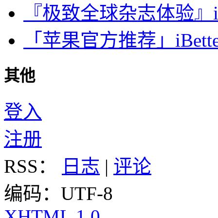
『极致全球杂志体验』iDa
「苹果官方推荐」iBette
其他
登入
注册
RSS：
日志
|
评论
编码：UTF-8
XHTML 1.0