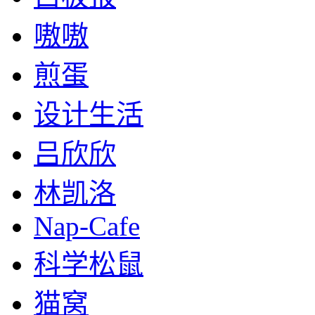
嗷嗷
煎蛋
设计生活
吕欣欣
林凯洛
Nap-Cafe
科学松鼠
猫窝