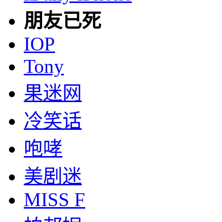
朋友已死
IOP
Tony
果迷网
冷笑话
咆哮
美剧迷
MISS F