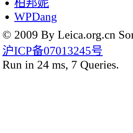
柏邦妮
WPDang
© 2009 By Leica.org.cn Som
沪ICP备07013245号
Run in 24 ms, 7 Queries.