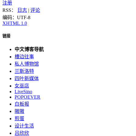
注册
RSS：
日志
|
评论
编码：UTF-8
XHTML 1.0
链接
中文博客导航
槽边往事
私人博物馆
兰斯洛特
四叶新媒体
女巫店
LiveSino
POPOEVER
白板报
嗷嗷
煎蛋
设计生活
吕欣欣