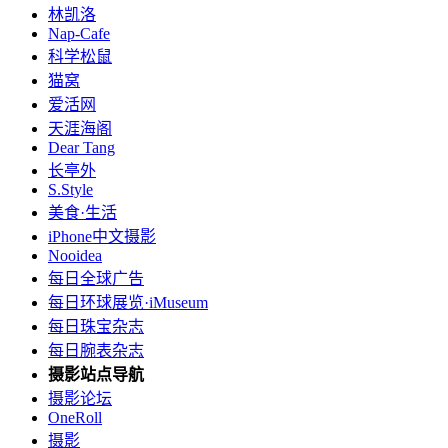
林凯洛
Nap-Cafe
科学松鼠
猫窝
爱活网
天涯海阁
Dear Tang
长亭外
S.Style
美食·生活
iPhone中文摄影
Nooidea
每日全球广告
每日环球展览·iMuseum
每日珠宝杂志
每日腕表杂志
摄影站点导航
摄影论坛
OneRoll
摄影