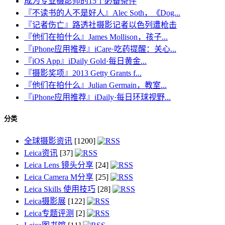
成为专业摄影师的15个必备条件
『不读书的人不是好人』Alec Soth，《Dog...
『记者伤亡』路透社摄影记者以色列遭枪击
『他们在拍什么』James Mollison，孩子...
『iPhone应用推荐』iCare·吃药提醒：关心...
『iOS App』iDaily Gold·每日黄金...
『摄影奖项』2013 Getty Grants f...
『他们在拍什么』Julian Germain，教室...
『iPhone应用推荐』iDaily·每日环球视野...
分类
全球摄影资讯
[1200]
Leica资讯
[37]
Leica Lens 镜头分享
[24]
Leica Camera M分享
[25]
Leica Skills 使用技巧
[28]
Leica摄影展
[122]
Leica专题评测
[2]