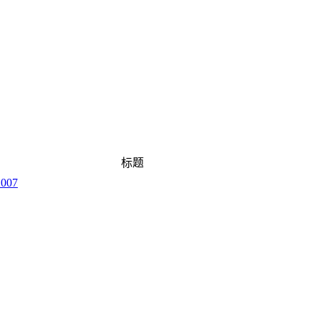
标题
007