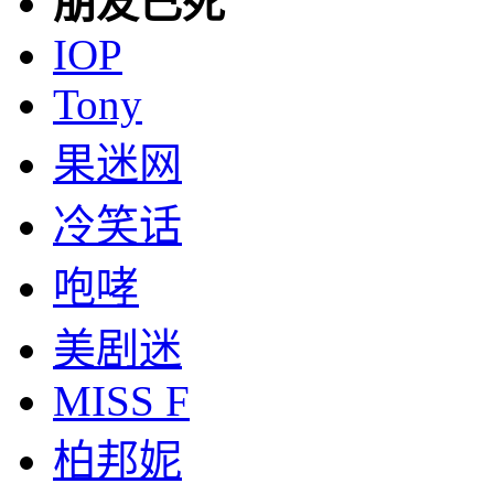
朋友已死
IOP
Tony
果迷网
冷笑话
咆哮
美剧迷
MISS F
柏邦妮