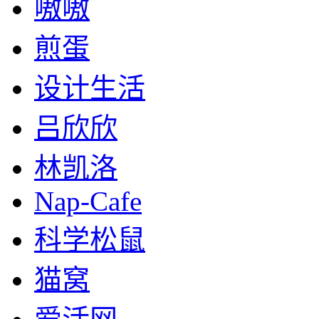
嗷嗷
煎蛋
设计生活
吕欣欣
林凯洛
Nap-Cafe
科学松鼠
猫窝