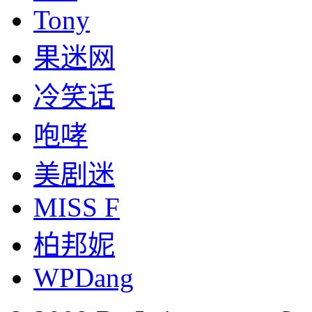
Tony
果迷网
冷笑话
咆哮
美剧迷
MISS F
柏邦妮
WPDang