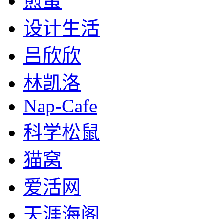
煎蛋
设计生活
吕欣欣
林凯洛
Nap-Cafe
科学松鼠
猫窝
爱活网
天涯海阁