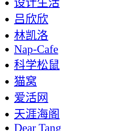
设计生活
吕欣欣
林凯洛
Nap-Cafe
科学松鼠
猫窝
爱活网
天涯海阁
Dear Tang