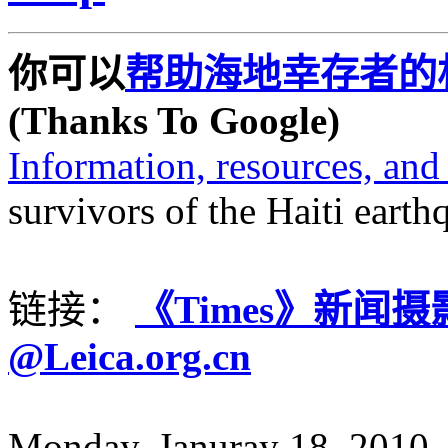
你可以
帮助海地幸存者的
(Thanks To Google)
Information, resources, an
survivors of the Haiti earth
链接：
《Times》新闻
@Leica.org.cn
Monday, Januray 18, 2010