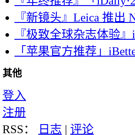
『年终推荐』「iDaily·2
『新镜头』Leica 推出 Noct
『极致全球杂志体验』iDa
「苹果官方推荐」iBette
其他
登入
注册
RSS：
日志
|
评论