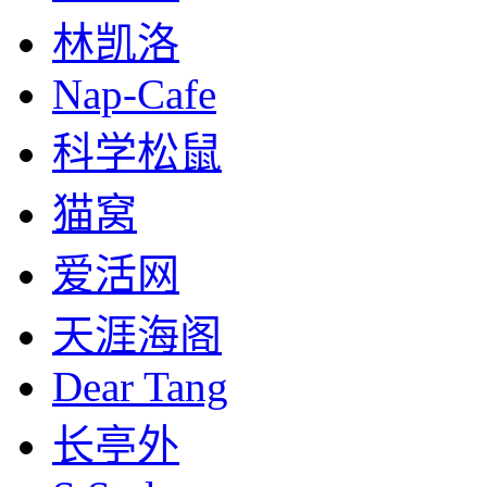
林凯洛
Nap-Cafe
科学松鼠
猫窝
爱活网
天涯海阁
Dear Tang
长亭外