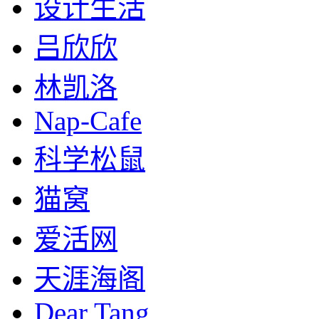
设计生活
吕欣欣
林凯洛
Nap-Cafe
科学松鼠
猫窝
爱活网
天涯海阁
Dear Tang