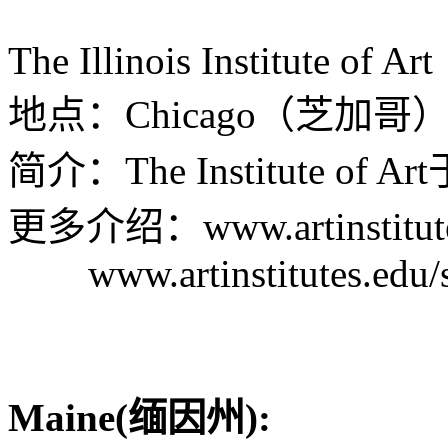
The Illinois Institute of Art
地点：Chicago（芝加哥）、
简介：The Institute of
更多介绍：www.artinstitutes
www.artinstitutes.edu/
Maine(缅因州):