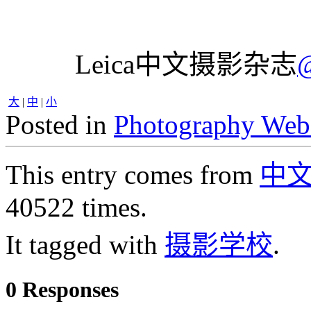
Leica中文摄影杂志
大
|
中
|
小
Posted in
Photography Web
This entry comes from
中
40522 times.
It tagged with
摄影学校
.
0 Responses