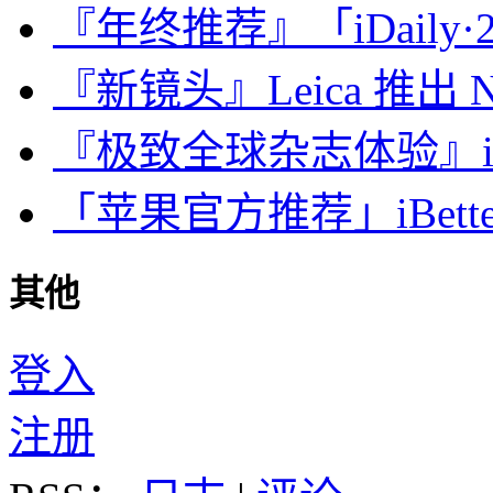
『年终推荐』「iDaily·2
『新镜头』Leica 推出 Noct
『极致全球杂志体验』iDa
「苹果官方推荐」iBette
其他
登入
注册