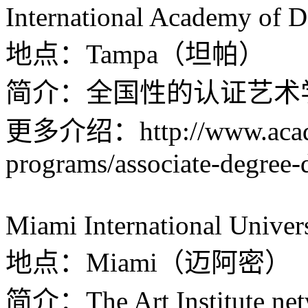
International Academy of 
地点：Tampa（坦帕）
简介：全国性的认证艺术
更多介绍：http://www.acade
programs/associate-degree-
Miami International Univer
地点：Miami（迈阿密）
简介：The Art Institu