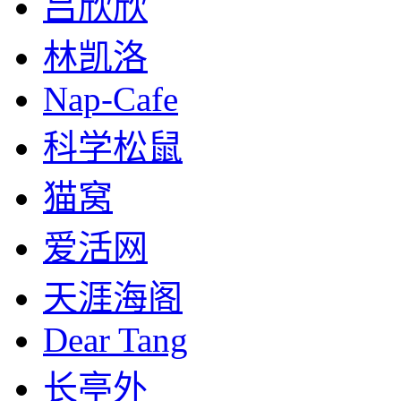
吕欣欣
林凯洛
Nap-Cafe
科学松鼠
猫窝
爱活网
天涯海阁
Dear Tang
长亭外