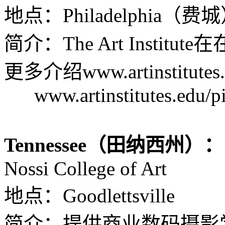
地点：Philadelphia（费
简介：The Art Insti
更多介绍www.artinstitutes.ed
www.artinstitutes.edu/pi
Tennessee（田纳西州）：
Nossi College of Art
地点：Goodlettsville
简介：提供商业数码摄影