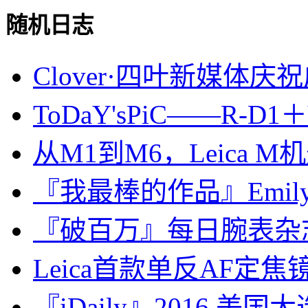
随机日志
Clover·四叶新媒体庆祝
ToDaY'sPiC——R-D1＋Vo
从M1到M6，Leica
『我最棒的作品』Emily A
『破百万』每日腕表杂志 · iD
Leica首款单反AF定焦镜头：
『iDaily』2016 美国