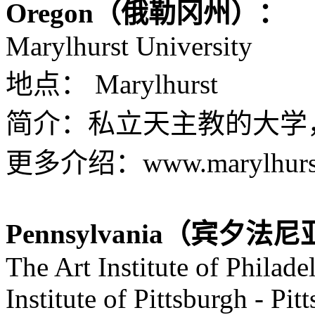
Oregon（俄勒冈州）：
Marylhurst University
地点： Marylhurst
简介：私立天主教的大学
更多介绍：www.marylhurst.ed
Pennsylvania（宾夕法
The Art Institute of Philade
Institute of Pittsburgh - Pit