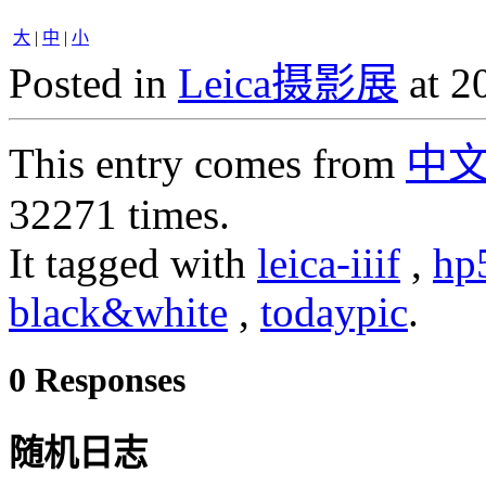
大
|
中
|
小
Posted in
Leica摄影展
at 2
This entry comes from
中
32271 times.
It tagged with
leica-iiif
,
hp
black&white
,
todaypic
.
0 Responses
随机日志