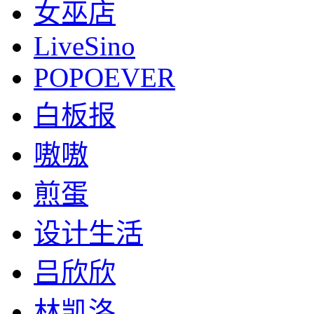
女巫店
LiveSino
POPOEVER
白板报
嗷嗷
煎蛋
设计生活
吕欣欣
林凯洛