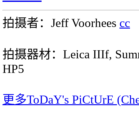
拍摄者：Jeff Voorhees
cc
拍摄器材：Leica IIIf, Summ
HP5
更多ToDaY's PiCtUrE (Che