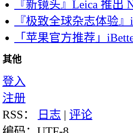
『新镜头』Leica 推出 Noct
『极致全球杂志体验』iDa
「苹果官方推荐」iBette
其他
登入
注册
RSS：
日志
|
评论
编码：UTF-8