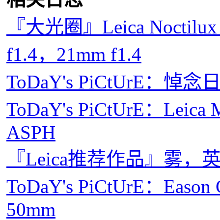
『大光圈』Leica Noctilux 
f1.4，21mm f1.4
ToDaY's PiCtUrE
ToDaY's PiCtUrE：Leica 
ASPH
『Leica推荐作品』雾，
ToDaY's PiCtUrE：Eason
50mm