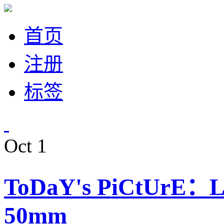
首页
注册
标签
Oct
1
ToDaY's PiCtUrE：Le
50mm