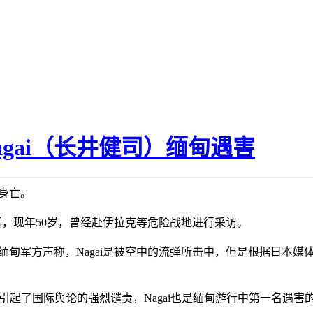
Nagai（长井健司）缅甸遇害
难身亡。
者，现年50岁，曾经赴伊拉克等危险战地进行采访。
行时间，缅甸军方声称，Nagai是被空中的流弹所击中，但是根据日本
杀引起了国际舆论的强烈谴责，Nagai也是缅甸游行中第一名遇