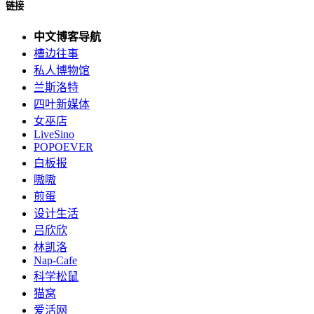
链接
中文博客导航
槽边往事
私人博物馆
兰斯洛特
四叶新媒体
女巫店
LiveSino
POPOEVER
白板报
嗷嗷
煎蛋
设计生活
吕欣欣
林凯洛
Nap-Cafe
科学松鼠
猫窝
爱活网