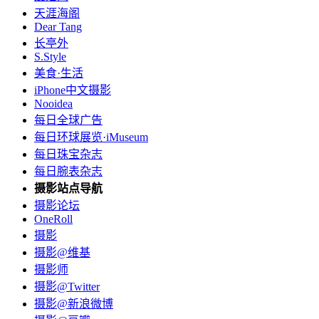
天涯海阁
Dear Tang
长亭外
S.Style
美食·生活
iPhone中文摄影
Nooidea
每日全球广告
每日环球展览·iMuseum
每日珠宝杂志
每日腕表杂志
摄影站点导航
摄影论坛
OneRoll
摄影
摄影@维基
摄影师
摄影@Twitter
摄影@新浪微博