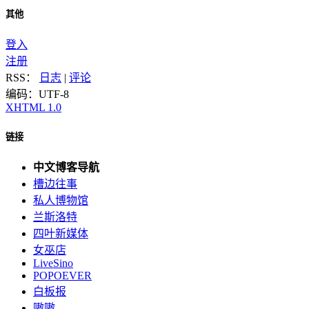
其他
登入
注册
RSS：
日志
|
评论
编码：UTF-8
XHTML 1.0
链接
中文博客导航
槽边往事
私人博物馆
兰斯洛特
四叶新媒体
女巫店
LiveSino
POPOEVER
白板报
嗷嗷