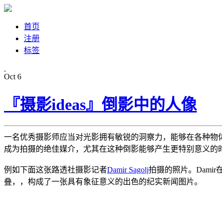
首页
注册
标签
Oct
6
『摄影ideas』倒影中的人像
一名优秀摄影师应当对光影拥有敏锐的洞察力，能够在各种物
成为拍摄的绝佳媒介，尤其在这种倒影能够产生更特别意义的
例如下面这张路透社摄影记者
Damir Sagolj
拍摄的照片。Dami
叠，，构成了一张具有象征意义的出色的纪实新闻图片。