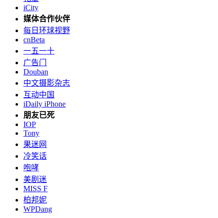
iCity
媒体合作伙伴
每日环球视野
cnBeta
一五一十
广告门
Douban
中文摄影杂志
互动中国
iDaily iPhone
朋友已死
IOP
Tony
果迷网
冷笑话
咆哮
美剧迷
MISS F
柏邦妮
WPDang