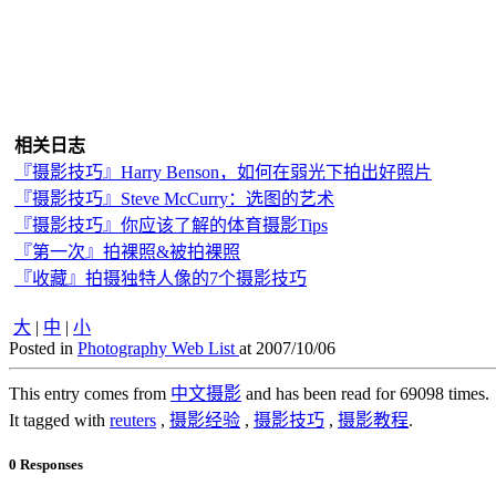
相关日志
『摄影技巧』Harry Benson，如何在弱光下拍出好照片
『摄影技巧』Steve McCurry：选图的艺术
『摄影技巧』你应该了解的体育摄影Tips
『第一次』拍裸照&被拍裸照
『收藏』拍摄独特人像的7个摄影技巧
大
|
中
|
小
Posted in
Photography Web List
at 2007/10/06
This entry comes from
中文摄影
and has been read for 69098 times.
It tagged with
reuters
,
摄影经验
,
摄影技巧
,
摄影教程
.
0 Responses