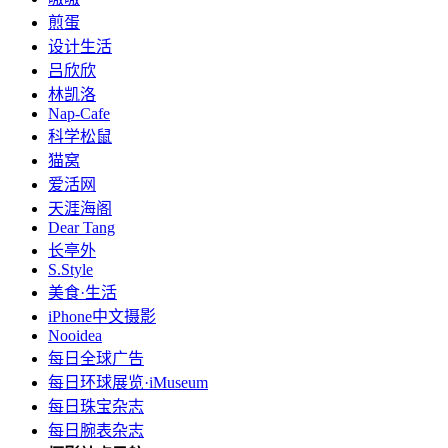
煎蛋
设计生活
吕欣欣
林凯洛
Nap-Cafe
科学松鼠
猫窝
爱活网
天涯海阁
Dear Tang
长亭外
S.Style
美食·生活
iPhone中文摄影
Nooidea
每日全球广告
每日环球展览·iMuseum
每日珠宝杂志
每日腕表杂志