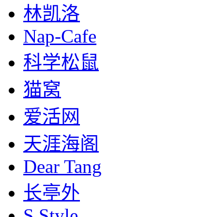
林凯洛
Nap-Cafe
科学松鼠
猫窝
爱活网
天涯海阁
Dear Tang
长亭外
S.Style