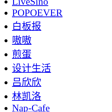
LiveSino
POPOEVER
白板报
嗷嗷
煎蛋
设计生活
吕欣欣
林凯洛
Nap-Cafe