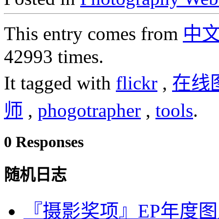
This entry comes from
中
42993 times.
It tagged with
flickr
,
在线
师
,
phogotrapher
,
tools
.
0 Responses
随机日志
『摄影奖项』EP年度图片奖：S