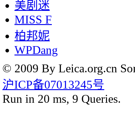
美剧迷
MISS F
柏邦妮
WPDang
© 2009 By Leica.org.cn Som
沪ICP备07013245号
Run in 20 ms, 9 Queries.