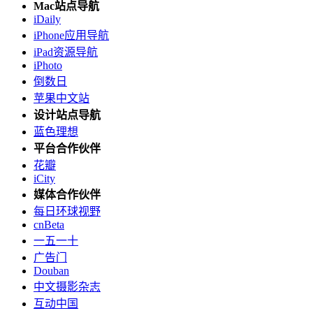
Mac站点导航
iDaily
iPhone应用导航
iPad资源导航
iPhoto
倒数日
苹果中文站
设计站点导航
蓝色理想
平台合作伙伴
花瓣
iCity
媒体合作伙伴
每日环球视野
cnBeta
一五一十
广告门
Douban
中文摄影杂志
互动中国