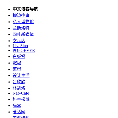
中文博客导航
槽边往事
私人博物馆
兰斯洛特
四叶新媒体
女巫店
LiveSino
POPOEVER
白板报
嗷嗷
煎蛋
设计生活
吕欣欣
林凯洛
Nap-Cafe
科学松鼠
猫窝
爱活网