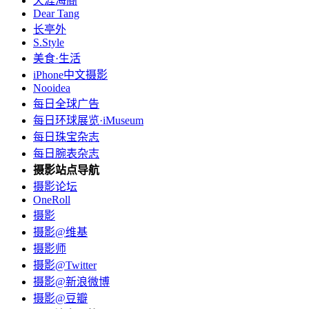
天涯海阁
Dear Tang
长亭外
S.Style
美食·生活
iPhone中文摄影
Nooidea
每日全球广告
每日环球展览·iMuseum
每日珠宝杂志
每日腕表杂志
摄影站点导航
摄影论坛
OneRoll
摄影
摄影@维基
摄影师
摄影@Twitter
摄影@新浪微博
摄影@豆瓣