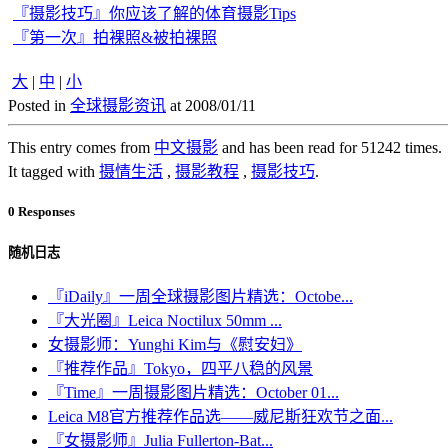
『摄影技巧』你应该了解的体育摄影Tips
『第一次』拍裸照&被拍裸照
大
|
中
|
小
Posted in
全球摄影资讯
at 2008/01/11
This entry comes from
中文摄影
and has been read for 51242 times.
It tagged with
摄情生活
,
摄影教程
,
摄影技巧
.
0 Responses
随机日志
『iDaily』一周全球摄影图片精选：Octobe...
『大光圈』Leica Noctilux 50mm ...
女摄影师：Yunghi Kim与《慰安妇》
『推荐作品』Tokyo，四平八稳的风景
『Time』一周摄影图片精选：October 01...
Leica M8官方推荐作品选——威尼斯狂欢节之面...
『女摄影师』Julia Fullerton-Bat...