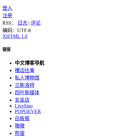
登入
注册
RSS：
日志
|
评论
编码：UTF-8
XHTML 1.0
链接
中文博客导航
槽边往事
私人博物馆
兰斯洛特
四叶新媒体
女巫店
LiveSino
POPOEVER
白板报
嗷嗷
煎蛋