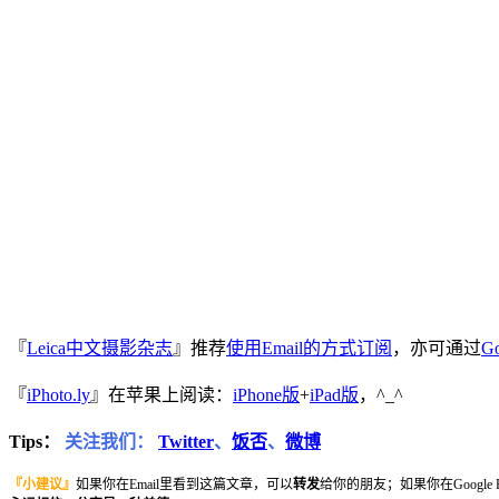
『
Leica中文摄影杂志
』推荐
使用Email的方式订阅
，亦可通过
Go
『
iPhoto.ly
』在苹果上阅读：
iPhone版
+
iPad版
，^_^
Tips：
关注我们：
Twitter
、
饭否
、
微博
『小建议』
如果你在Email里看到这篇文章，可以
转发
给你的朋友；如果你在Google