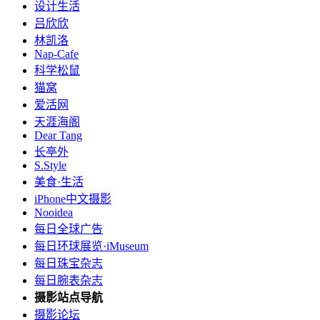
设计生活
吕欣欣
林凯洛
Nap-Cafe
科学松鼠
猫窝
爱活网
天涯海阁
Dear Tang
长亭外
S.Style
美食·生活
iPhone中文摄影
Nooidea
每日全球广告
每日环球展览·iMuseum
每日珠宝杂志
每日腕表杂志
摄影站点导航
摄影论坛