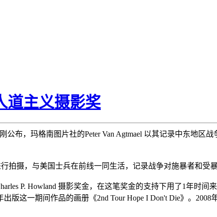
斯人道主义摄影奖
）评选结果刚刚公布，玛格南图片社的Peter Van Agtmael 以其记录
乌干达等地区进行拍摄，与美国士兵在前线一同生活，记录战争对施暴者和
后获得 Charles P. Howland 摄影奖金，在这笔奖金的支持下
间作品的画册《2nd Tour Hope I Don't Die》。20