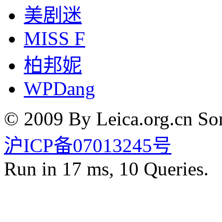
美剧迷
MISS F
柏邦妮
WPDang
© 2009 By Leica.org.cn Som
沪ICP备07013245号
Run in 17 ms, 10 Queries.