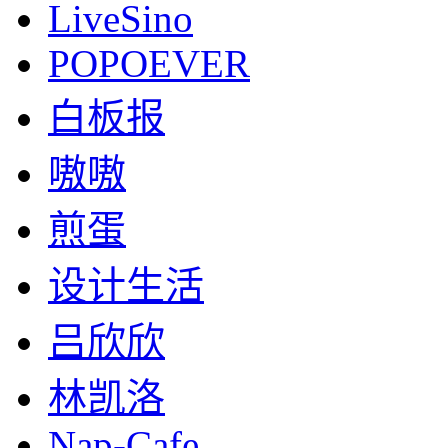
LiveSino
POPOEVER
白板报
嗷嗷
煎蛋
设计生活
吕欣欣
林凯洛
Nap-Cafe