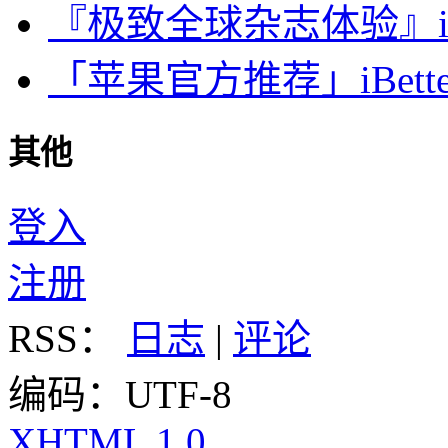
『极致全球杂志体验』iDa
「苹果官方推荐」iBette
其他
登入
注册
RSS：
日志
|
评论
编码：UTF-8
XHTML 1.0