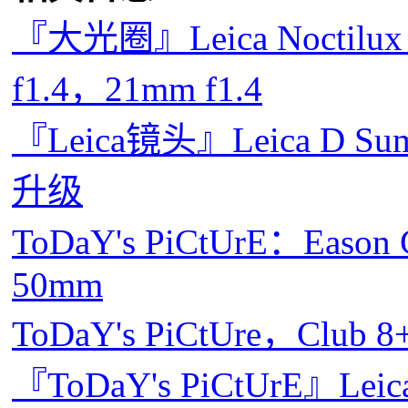
『大光圈』Leica Noctilux 
f1.4，21mm f1.4
『Leica镜头』Leica D Su
升级
ToDaY's PiCtUrE：Eason
50mm
ToDaY's PiCtUre，Club 8
『ToDaY's PiCtUrE』Le