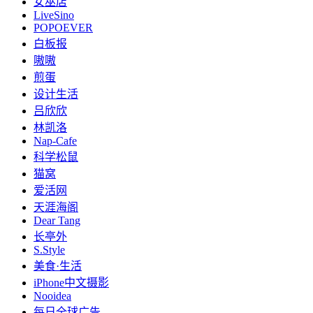
女巫店
LiveSino
POPOEVER
白板报
嗷嗷
煎蛋
设计生活
吕欣欣
林凯洛
Nap-Cafe
科学松鼠
猫窝
爱活网
天涯海阁
Dear Tang
长亭外
S.Style
美食·生活
iPhone中文摄影
Nooidea
每日全球广告