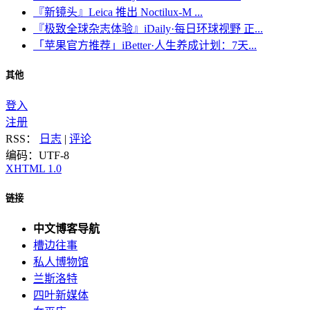
『新镜头』Leica 推出 Noctilux-M ...
『极致全球杂志体验』iDaily·每日环球视野 正...
「苹果官方推荐」iBetter·人生养成计划：7天...
其他
登入
注册
RSS：
日志
|
评论
编码：UTF-8
XHTML 1.0
链接
中文博客导航
槽边往事
私人博物馆
兰斯洛特
四叶新媒体