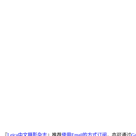
『
Leica中文摄影杂志
』推荐
使用Email的方式订阅
，亦可通过
Go