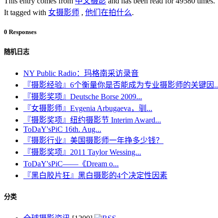
This entry comes from
中文摄影
and has been read for 49580 times.
It tagged with
女摄影师
,
他们在拍什么
.
0 Responses
随机日志
NY Public Radio：玛格南采访录音
『摄影经验』6个衡量你是否能成为专业摄影师的关键因..
『摄影奖项』Deutsche Borse 2009...
『女摄影师』Evgenia Arbugaeva，驯...
『摄影奖项』纽约摄影节 Interim Award...
ToDaY'sPiC 16th. Aug...
『摄影行业』美国摄影师一年挣多少钱？
『摄影奖项』2011 Taylor Wessing...
ToDaY'sPiC——《Dream o...
『黑白胶片狂』黑白摄影的4个决定性因素
分类