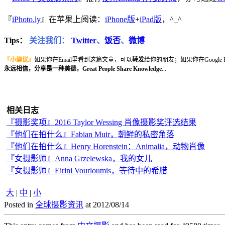
『
iPhoto.ly
』在苹果上阅读：
iPhone版
+
iPad版
，^_^
Tips：
关注我们：
Twitter
、
饭否
、
微博
『小建议』
如果你在Email里看到这篇文章，可以
转发
给你的朋友；如果你在Google
永远相信，分享是一种美德，Great People Share Knowledge
...
相关日志
『摄影奖项』2016 Taylor Wessing 肖像摄影奖评选结果
『他们在拍什么』Fabian Muir，朝鲜的私密角落
『他们在拍什么』Henry Horenstein：Animalia，动物肖像
『女摄影师』Anna Grzelewska，我的女儿
『女摄影师』Eirini Vourloumis，等待中的希腊
大
|
中
|
小
Posted in
全球摄影资讯
at 2012/08/14