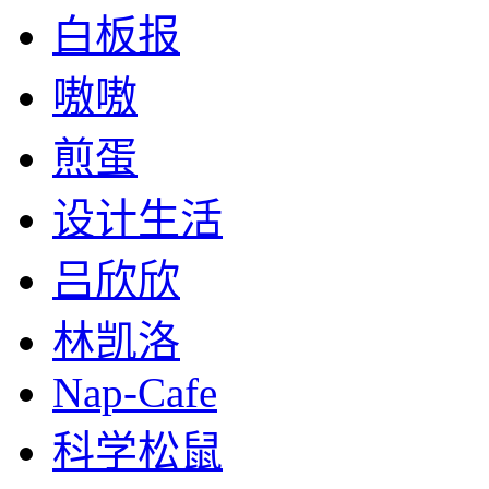
白板报
嗷嗷
煎蛋
设计生活
吕欣欣
林凯洛
Nap-Cafe
科学松鼠