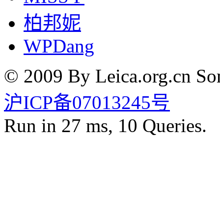
柏邦妮
WPDang
© 2009 By Leica.org.cn Som
沪ICP备07013245号
Run in 27 ms, 10 Queries.