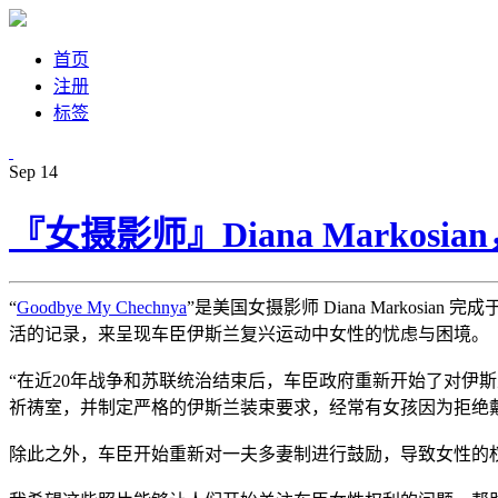
首页
注册
标签
Sep
14
『女摄影师』Diana Markos
“
Goodbye My Chechnya
”是美国女摄影师 Diana Markos
活的记录，来呈现车臣伊斯兰复兴运动中女性的忧虑与困境。
“在近20年战争和苏联统治结束后，车臣政府重新开始了对伊
祈祷室，并制定严格的伊斯兰装束要求，经常有女孩因为拒绝
除此之外，车臣开始重新对一夫多妻制进行鼓励，导致女性的