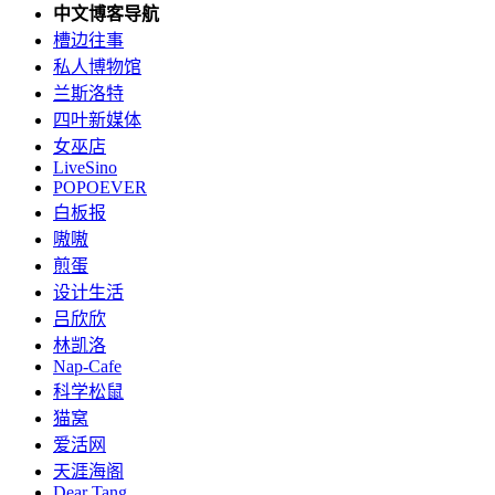
中文博客导航
槽边往事
私人博物馆
兰斯洛特
四叶新媒体
女巫店
LiveSino
POPOEVER
白板报
嗷嗷
煎蛋
设计生活
吕欣欣
林凯洛
Nap-Cafe
科学松鼠
猫窝
爱活网
天涯海阁
Dear Tang