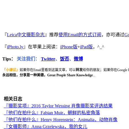
『
Leica中文摄影杂志
』推荐
使用Email的方式订阅
，亦可通过
Go
『
iPhoto.ly
』在苹果上阅读：
iPhone版
+
iPad版
，^_^
Tips：
关注我们：
Twitter
、
饭否
、
微博
『小建议』
如果你在Email里看到这篇文章，可以
转发
给你的朋友；如果你在Google
永远相信，分享是一种美德，Great People Share Knowledge
...
相关日志
『摄影奖项』2016 Taylor Wessing 肖像摄影奖评选结果
『他们在拍什么』Fabian Muir，朝鲜的私密角落
『他们在拍什么』Henry Horenstein：Animalia，动物肖像
『女摄影师』Anna Grzelewska，我的女儿