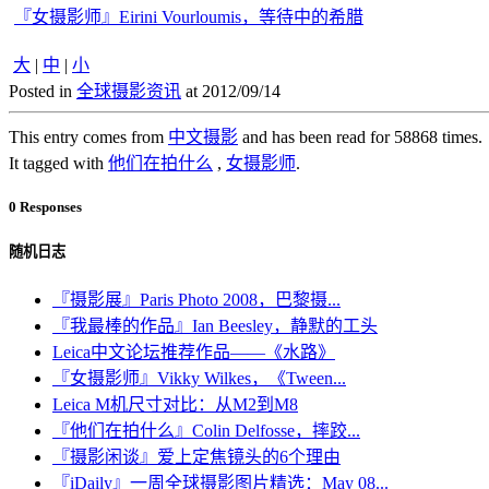
『女摄影师』Eirini Vourloumis，等待中的希腊
大
|
中
|
小
Posted in
全球摄影资讯
at 2012/09/14
This entry comes from
中文摄影
and has been read for 58868 times.
It tagged with
他们在拍什么
,
女摄影师
.
0 Responses
随机日志
『摄影展』Paris Photo 2008，巴黎摄...
『我最棒的作品』Ian Beesley，静默的工头
Leica中文论坛推荐作品——《水路》
『女摄影师』Vikky Wilkes，《Tween...
Leica M机尺寸对比：从M2到M8
『他们在拍什么』Colin Delfosse，摔跤...
『摄影闲谈』爱上定焦镜头的6个理由
『iDaily』一周全球摄影图片精选：May 08...