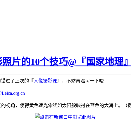
照片的10个技巧@『国家地理
你错过了上次的『
人像摄影课
』，不妨再温习一下喽
ca.org.cn
视角，使得黄色遮光伞犹如太阳般映衬在蓝色的大海上。（摄影师：