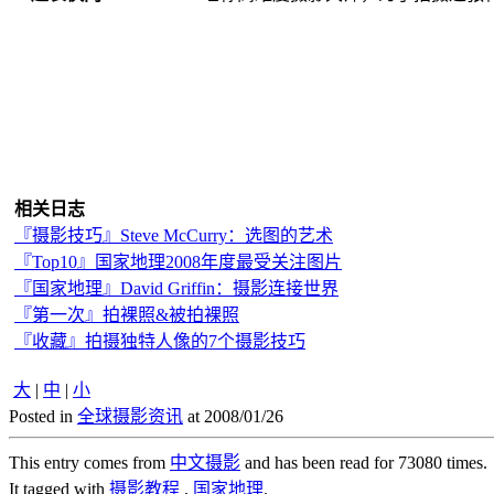
相关日志
『摄影技巧』Steve McCurry：选图的艺术
『Top10』国家地理2008年度最受关注图片
『国家地理』David Griffin：摄影连接世界
『第一次』拍裸照&被拍裸照
『收藏』拍摄独特人像的7个摄影技巧
大
|
中
|
小
Posted in
全球摄影资讯
at 2008/01/26
This entry comes from
中文摄影
and has been read for 73080 times.
It tagged with
摄影教程
,
国家地理
.