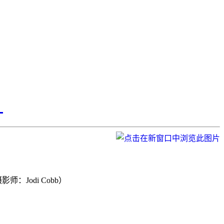
』
Jodi Cobb）