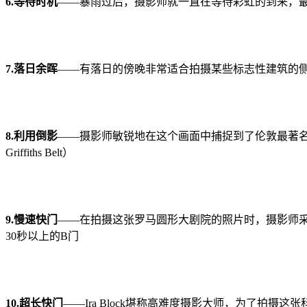
6.等待时机
——暴雨过后，摄影师就一直在等待彩虹的到来，最后他扑
7.落日余晖
——有落日的傍晚非常适合拍摄某些标志性建筑的侧影
8.利用倒影
——摄影师敏锐地在这个画面中捕捉到了伦敦最著
Griffiths Belt）
9.慢速快门
——在拍摄这张罗马圆形大剧院的照片时，摄影师采
30秒以上的B门
10.超长快门
——Ira Block堪称高难度摄影大师，为了拍摄