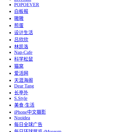
POPOEVER
白板报
嗷嗷
煎蛋
设计生活
吕欣欣
林凯洛
Nap-Cafe
科学松鼠
猫窝
爱活网
天涯海阁
Dear Tang
长亭外
S.Style
美食·生活
iPhone中文摄影
Nooidea
每日全球广告
每日环球展览·iMuseum