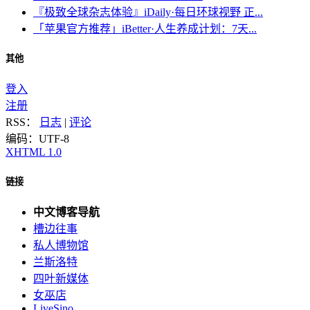
『极致全球杂志体验』iDaily·每日环球视野 正...
「苹果官方推荐」iBetter·人生养成计划：7天...
其他
登入
注册
RSS：
日志
|
评论
编码：UTF-8
XHTML 1.0
链接
中文博客导航
槽边往事
私人博物馆
兰斯洛特
四叶新媒体
女巫店
LiveSino