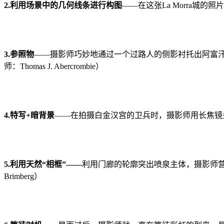
2.利用场景中的几何线条进行构图
——在这张La Morra城的
3.参照物
——摄影师巧妙地通过一个过路人的侧影衬托出阿富
师：Thomas J. Abercrombie）
4.特写+暗背景
——在拍摄白金汉宫的卫兵时，摄影师用长焦镜头进
5.利用天然“相框”——
利用门廊的轮廓突出喷泉主体，摄影师营
Brimberg）