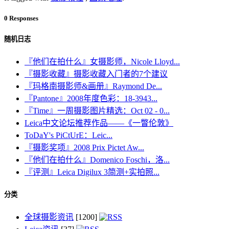
0 Responses
随机日志
『他们在拍什么』女摄影师，Nicole Lloyd...
『摄影收藏』摄影收藏入门者的7个建议
『玛格南摄影师&画册』Raymond De...
『Pantone』2008年度色彩：18-3943...
『Time』一周摄影图片精选：Oct 02 - 0...
Leica中文论坛推荐作品——《一瞥伦敦》
ToDaY's PiCtUrE：Leic...
『摄影奖项』2008 Prix Pictet Aw...
『他们在拍什么』Domenico Foschi，洛...
『评测』Leica Digilux 3简测+实拍照...
分类
全球摄影资讯
[1200]