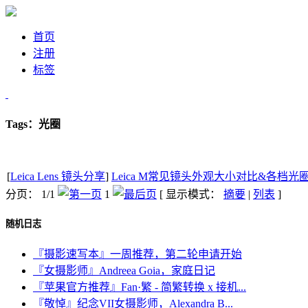
首页
注册
标签
Tags：光圈
[
Leica Lens 镜头分享
]
Leica M常见镜头外观大小对比&各档光
分页： 1/1
1
[ 显示模式：
摘要
|
列表
]
随机日志
『摄影速写本』一周推荐，第二轮申请开始
『女摄影师』Andreea Goia，家庭日记
『苹果官方推荐』Fan·繁 - 简繁转换 x 接机...
『敬悼』纪念VII女摄影师，Alexandra B...