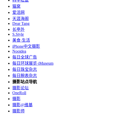
科学松鼠
猫窝
爱活网
天涯海阁
Dear Tang
长亭外
S.Style
美食·生活
iPhone中文摄影
Nooidea
每日全球广告
每日环球展览·iMuseum
每日珠宝杂志
每日腕表杂志
摄影站点导航
摄影论坛
OneRoll
摄影
摄影@维基
摄影师