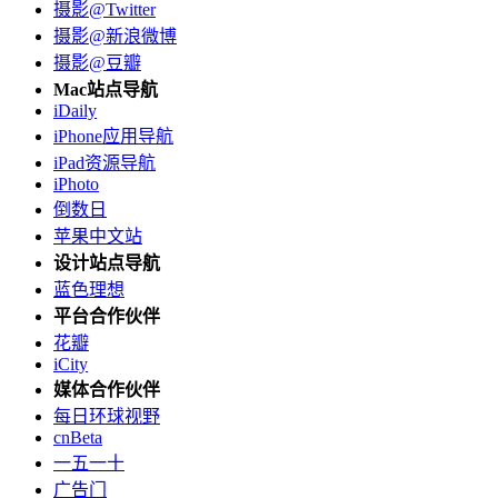
摄影@Twitter
摄影@新浪微博
摄影@豆瓣
Mac站点导航
iDaily
iPhone应用导航
iPad资源导航
iPhoto
倒数日
苹果中文站
设计站点导航
蓝色理想
平台合作伙伴
花瓣
iCity
媒体合作伙伴
每日环球视野
cnBeta
一五一十
广告门