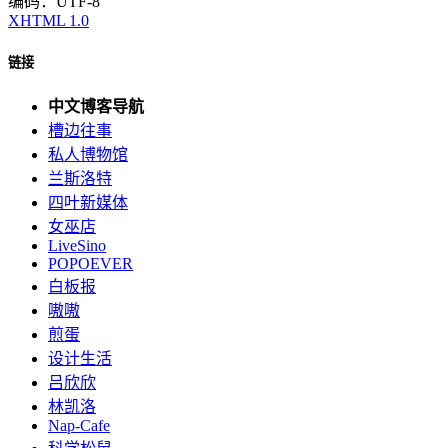
编码：UTF-8
XHTML 1.0
链接
中文博客导航
槽边往事
私人博物馆
兰斯洛特
四叶新媒体
女巫店
LiveSino
POPOEVER
白板报
嗷嗷
煎蛋
设计生活
吕欣欣
林凯洛
Nap-Cafe