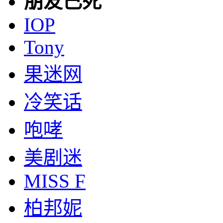
朋友已死
IOP
Tony
果迷网
冷笑话
咆哮
美剧迷
MISS F
柏邦妮