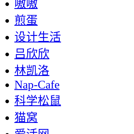
嗷嗷
煎蛋
设计生活
吕欣欣
林凯洛
Nap-Cafe
科学松鼠
猫窝