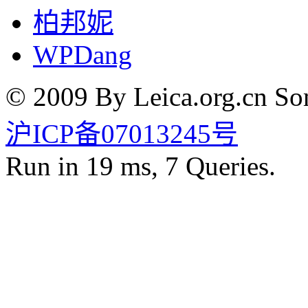
柏邦妮
WPDang
© 2009 By Leica.org.cn Som
沪ICP备07013245号
Run in 19 ms, 7 Queries.