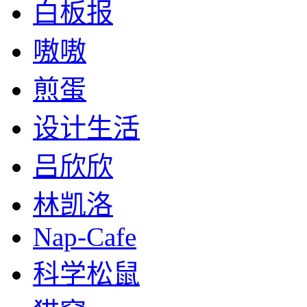
白板报
嗷嗷
煎蛋
设计生活
吕欣欣
林凯洛
Nap-Cafe
科学松鼠