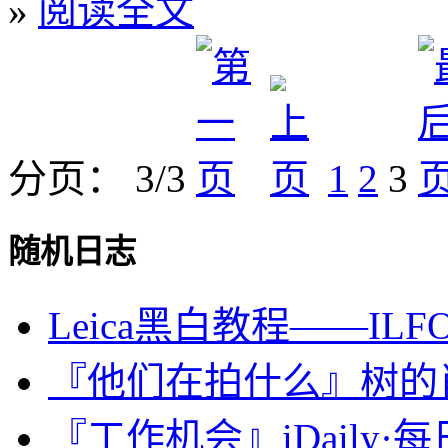
»
阅读全文
分页： 3/3
1
2
3
随机日志
Leica黑白教程——ILFORD
『他们在拍什么』树的
『工作机会』iDaily·每日