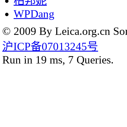
柏邦妮
WPDang
© 2009 By Leica.org.cn Som
沪ICP备07013245号
Run in 19 ms, 7 Queries.