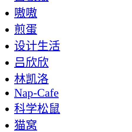
嗷嗷
煎蛋
设计生活
吕欣欣
林凯洛
Nap-Cafe
科学松鼠
猫窝