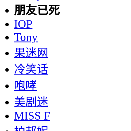
朋友已死
IOP
Tony
果迷网
冷笑话
咆哮
美剧迷
MISS F