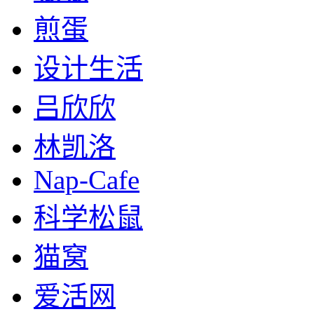
煎蛋
设计生活
吕欣欣
林凯洛
Nap-Cafe
科学松鼠
猫窝
爱活网