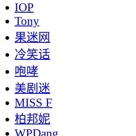
IOP
Tony
果迷网
冷笑话
咆哮
美剧迷
MISS F
柏邦妮
WPDang