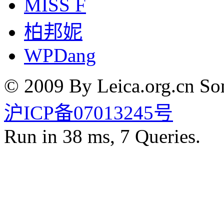
MISS F
柏邦妮
WPDang
© 2009 By Leica.org.cn Som
沪ICP备07013245号
Run in 38 ms, 7 Queries.