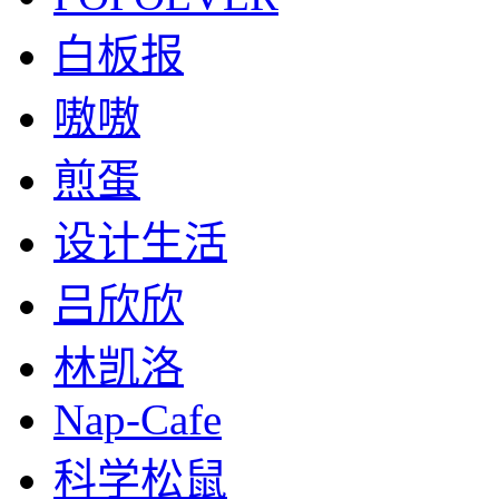
白板报
嗷嗷
煎蛋
设计生活
吕欣欣
林凯洛
Nap-Cafe
科学松鼠