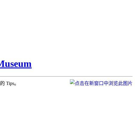
seum
Tips。