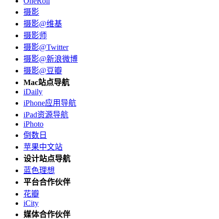
OneRoll
摄影
摄影@维基
摄影师
摄影@Twitter
摄影@新浪微博
摄影@豆瓣
Mac站点导航
iDaily
iPhone应用导航
iPad资源导航
iPhoto
倒数日
苹果中文站
设计站点导航
蓝色理想
平台合作伙伴
花瓣
iCity
媒体合作伙伴