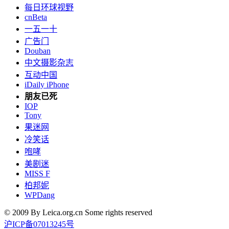
每日环球视野
cnBeta
一五一十
广告门
Douban
中文摄影杂志
互动中国
iDaily iPhone
朋友已死
IOP
Tony
果迷网
冷笑话
咆哮
美剧迷
MISS F
柏邦妮
WPDang
© 2009 By Leica.org.cn Some rights reserved
沪ICP备07013245号