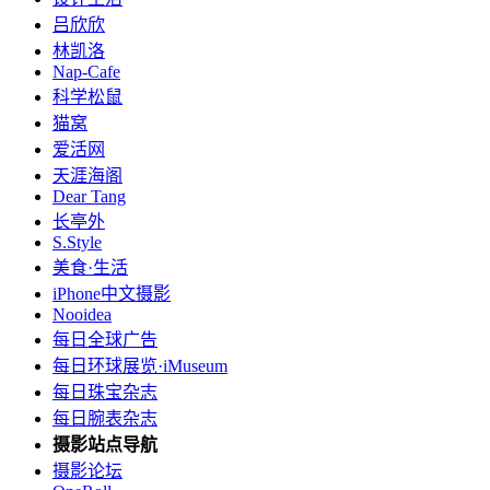
吕欣欣
林凯洛
Nap-Cafe
科学松鼠
猫窝
爱活网
天涯海阁
Dear Tang
长亭外
S.Style
美食·生活
iPhone中文摄影
Nooidea
每日全球广告
每日环球展览·iMuseum
每日珠宝杂志
每日腕表杂志
摄影站点导航
摄影论坛