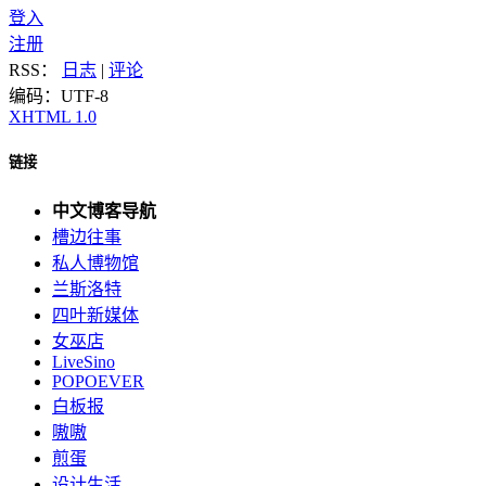
登入
注册
RSS：
日志
|
评论
编码：UTF-8
XHTML 1.0
链接
中文博客导航
槽边往事
私人博物馆
兰斯洛特
四叶新媒体
女巫店
LiveSino
POPOEVER
白板报
嗷嗷
煎蛋
设计生活