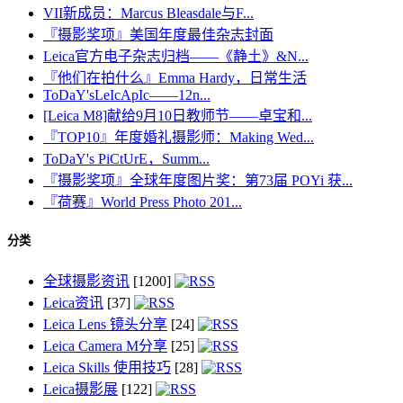
VII新成员：Marcus Bleasdale与F...
『摄影奖项』美国年度最佳杂志封面
Leica官方电子杂志归档——《静土》&N...
『他们在拍什么』Emma Hardy，日常生活
ToDaY'sLeIcApIc——12n...
[Leica M8]献给9月10日教师节——卓宝和...
『TOP10』年度婚礼摄影师：Making Wed...
ToDaY's PiCtUrE，Summ...
『摄影奖项』全球年度图片奖：第73届 POYi 获...
『荷赛』World Press Photo 201...
分类
全球摄影资讯
[1200]
Leica资讯
[37]
Leica Lens 镜头分享
[24]
Leica Camera M分享
[25]
Leica Skills 使用技巧
[28]
Leica摄影展
[122]