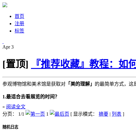
首页
注册
标签
Apr
3
[置顶]
『推荐收藏』教程：如何参
参观博物馆和美术馆是获取对
「美的理解」
的最简单方式，这
1.最适合去看展览的时间？
»
阅读全文
分页： 1/1
1
[ 显示模式：
摘要
|
列表
]
随机日志