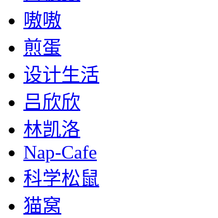
嗷嗷
煎蛋
设计生活
吕欣欣
林凯洛
Nap-Cafe
科学松鼠
猫窝