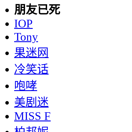
朋友已死
IOP
Tony
果迷网
冷笑话
咆哮
美剧迷
MISS F
柏邦妮