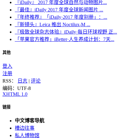
『iDaily』 2017 年度全球自然与动物图片...
『最佳』iDaily 2017 年度全球新闻图片 ...
『年终推荐』「iDaily·2017 年度别册」：...
『新镜头』Leica 推出 Noctilux-M ...
『极致全球杂志体验』iDaily·每日环球视野 正...
「苹果官方推荐」iBetter·人生养成计划：7天...
其他
登入
注册
RSS：
日志
|
评论
编码：UTF-8
XHTML 1.0
链接
中文博客导航
槽边往事
私人博物馆