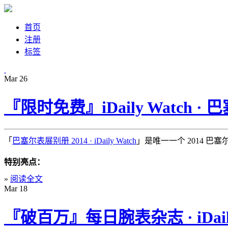
首页
注册
标签
Mar
26
『限时免费』iDaily Watch · 巴
「
巴塞尔表展别册 2014 · iDaily Watch
」是唯一一个 2014 巴
特别亮点：
»
阅读全文
Mar
18
『破百万』每日腕表杂志 · iDail