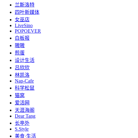
兰斯洛特
四叶新媒体
女巫店
LiveSino
POPOEVER
白板报
嗷嗷
煎蛋
设计生活
吕欣欣
林凯洛
Nap-Cafe
科学松鼠
猫窝
爱活网
天涯海阁
Dear Tang
长亭外
S.Style
美食·生活