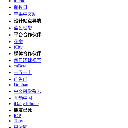
iPhoto
倒数日
苹果中文站
设计站点导航
蓝色理想
平台合作伙伴
花瓣
iCity
媒体合作伙伴
每日环球视野
cnBeta
一五一十
广告门
Douban
中文摄影杂志
互动中国
iDaily iPhone
朋友已死
IOP
Tony
果迷网