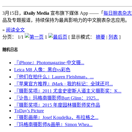
3月15日，
iDaily Media
宣布旗下媒体 App ——「
每日腕表杂志 · i
品及专题报道，持续保持为最具影响力的中文腕表杂志应用。
»
阅读全文
分页： 1/1
1
[ 显示模式：
摘要
|
列表
]
随机日志
『iPhone』Photomagazine·中文摄...
Leica M8 人像：黑白vs彩色
『他们在拍什么』Lauren Fleishman，...
『苹果官方推荐』iMark · 我的标记：全球还可...
『摄影奖项』2011 尤金史密斯人道主义摄影奖：K...
『讣告』玛格南摄影师Burt Glinn：1925...
『摄影奖项』2015 年度园林摄影师奖作品
ToDay's Picture
『摄影画册』Josef Koudelka，布拉格之...
『玛格南摄影师&画册』Simon Whea...