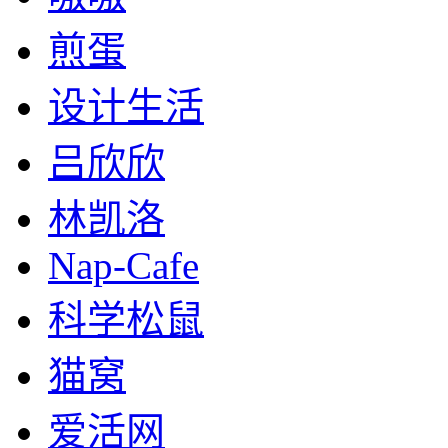
煎蛋
设计生活
吕欣欣
林凯洛
Nap-Cafe
科学松鼠
猫窝
爱活网