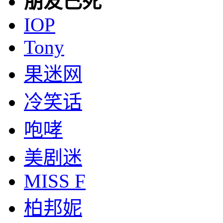
朋友已死
IOP
Tony
果迷网
冷笑话
咆哮
美剧迷
MISS F
柏邦妮