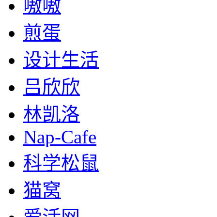
嗷嗷
煎蛋
设计生活
吕欣欣
林凯洛
Nap-Cafe
科学松鼠
猫窝