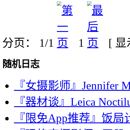
分页： 1/1
1
[ 
随机日志
『女摄影师』Jennifer Mc
『器材谈』Leica Noctilux
『限免App推荐』饭局计划