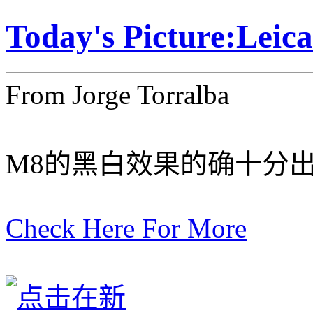
Today's Picture:Le
From Jorge Torralba
M8的黑白效果的确十分
Check Here For More