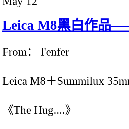
May
12
Leica M8黑白作品
From： l'enfer
Leica M8＋Summilux 35
《The Hug....》