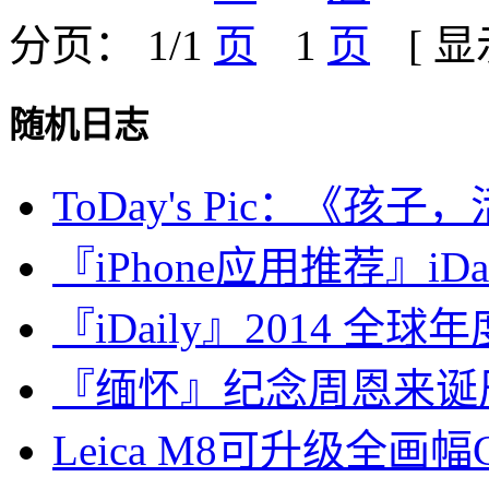
分页： 1/1
1
[ 
随机日志
ToDay's Pic：《孩子，
『iPhone应用推荐』iDa
『iDaily』2014 全
『缅怀』纪念周恩来诞辰
Leica M8可升级全画幅