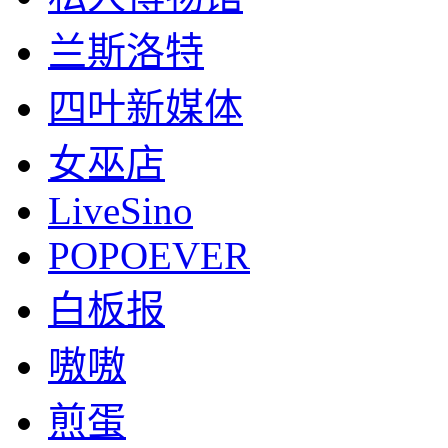
兰斯洛特
四叶新媒体
女巫店
LiveSino
POPOEVER
白板报
嗷嗷
煎蛋