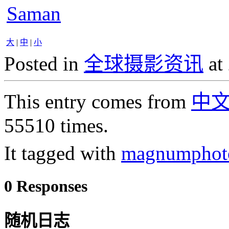
Saman
大
|
中
|
小
Posted in
全球摄影资讯
at
This entry comes from
中
55510 times.
It tagged with
magnumphot
0 Responses
随机日志