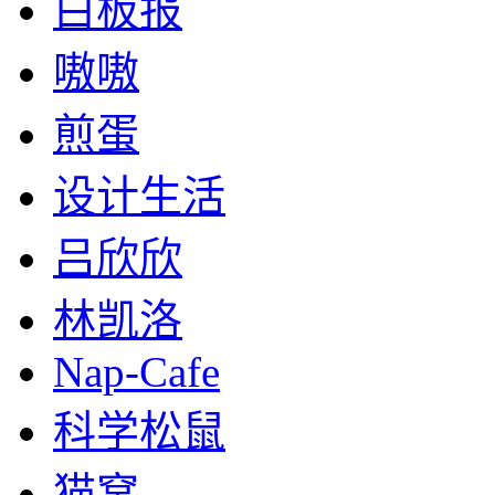
白板报
嗷嗷
煎蛋
设计生活
吕欣欣
林凯洛
Nap-Cafe
科学松鼠
猫窝