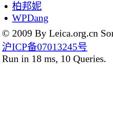
柏邦妮
WPDang
© 2009 By Leica.org.cn Som
沪ICP备07013245号
Run in 18 ms, 10 Queries.