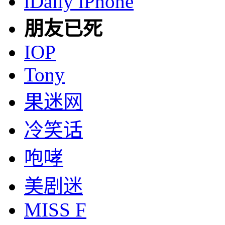
iDaily iPhone
朋友已死
IOP
Tony
果迷网
冷笑话
咆哮
美剧迷
MISS F