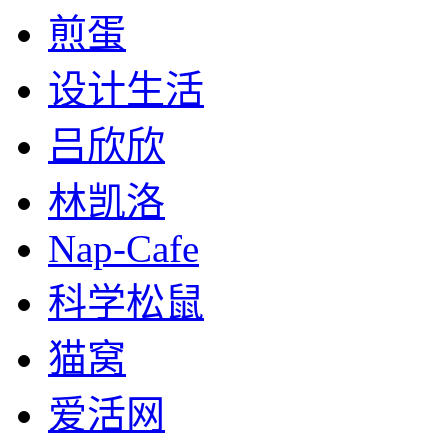
煎蛋
设计生活
吕欣欣
林凯洛
Nap-Cafe
科学松鼠
猫窝
爱活网