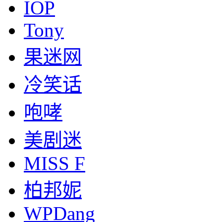
IOP
Tony
果迷网
冷笑话
咆哮
美剧迷
MISS F
柏邦妮
WPDang