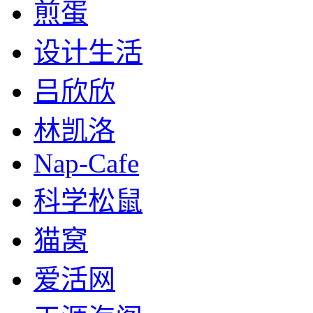
煎蛋
设计生活
吕欣欣
林凯洛
Nap-Cafe
科学松鼠
猫窝
爱活网