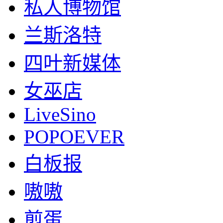
私人博物馆
兰斯洛特
四叶新媒体
女巫店
LiveSino
POPOEVER
白板报
嗷嗷
煎蛋