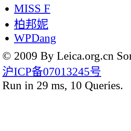
MISS F
柏邦妮
WPDang
© 2009 By Leica.org.cn Som
沪ICP备07013245号
Run in 29 ms, 10 Queries.