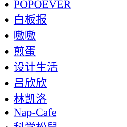
POPOEVER
白板报
嗷嗷
煎蛋
设计生活
吕欣欣
林凯洛
Nap-Cafe